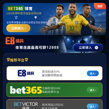
PA视讯(中国)集团官网 - PlayAce
English
返回
废旧物资处置公告
2025/11/29